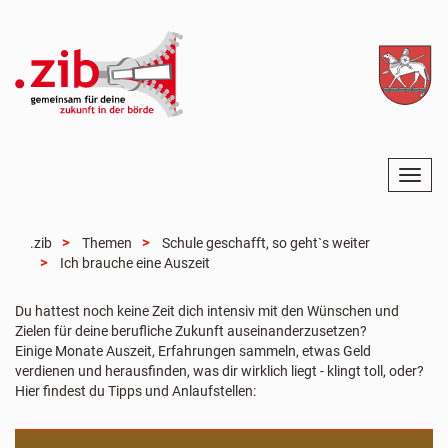
N
a
v
i
.zib
Themen
Schule geschafft, so geht`s weiter
g
Ich brauche eine Auszeit
a
t
Du hattest noch keine Zeit dich intensiv mit den Wünschen und
i
Zielen für deine berufliche Zukunft auseinanderzusetzen?
o
Einige Monate Auszeit, Erfahrungen sammeln, etwas Geld
n
verdienen und herausfinden, was dir wirklich liegt - klingt toll, oder?
e
Hier findest du Tipps und Anlaufstellen:
i
n
-