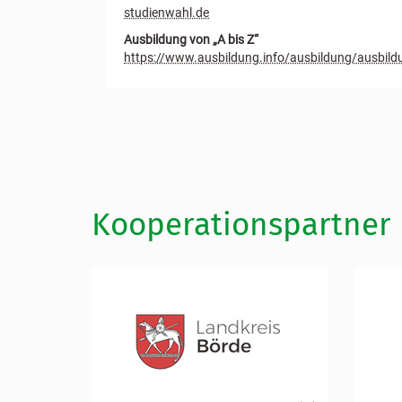
studienwahl.de
Ausbildung von „A bis Z“
https://www.ausbildung.info/ausbildung/ausbild
Kooperationspartner
L
a
n
d
k
r