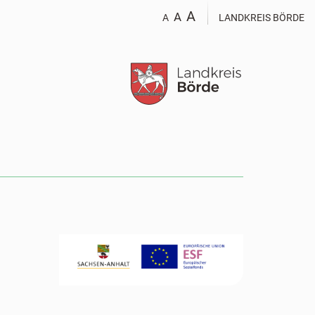
A
A
A
LANDKREIS BÖRDE