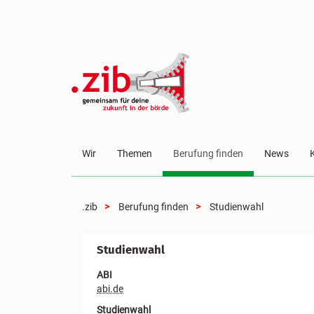
Wir
Themen
Berufung finden
News
.zib
Berufung finden
Studienwahl
Studienwahl
ABI
abi.de
Studienwahl