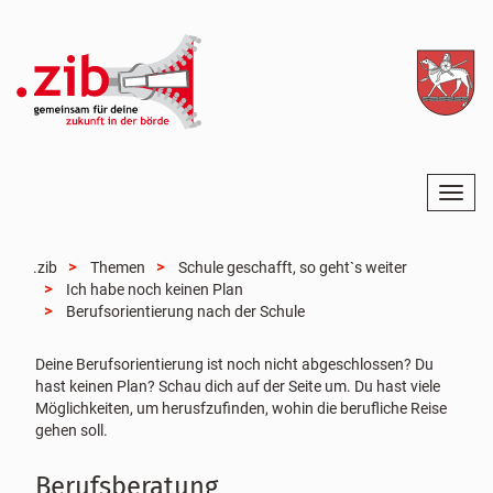
N
a
v
i
.zib
Themen
Schule geschafft, so geht`s weiter
g
Ich habe noch keinen Plan
a
Berufsorientierung nach der Schule
t
i
Deine Berufsorientierung ist noch nicht abgeschlossen? Du
o
hast keinen Plan? Schau dich auf der Seite um. Du hast viele
n
Möglichkeiten, um herusfzufinden, wohin die berufliche Reise
e
gehen soll.
i
n
Berufsberatung
-