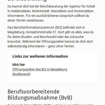
/
Du kannst dich bei der Berufsberatung der Agentur für Arbeit
a
in Haldensleben, Wolmirstedt, Wanzleben und Oschersleben
u
informieren. Für ein ausführlicheres Gespräch solltest du
s
einen Termin vereinbaren.
b
l
Das Berufsinformationszentrum (BIZ) befindet sich in
e
Magdeburg, Hohepfortestraße 37. Dort gibt es alles, was du
n
für deine Studien- und Berufswahl oder die Jobsuche
d
brauchst. Während der Öffnungszeiten kannst du dich dort
e
selbstständig informieren – ganz ohne Termin.
n
Links zur weiteren Information
klick hier
Öffnungszeiten des BIZ in Magdeburg
Studienwahl
Berufsvorbereitende
Bildungsmaßnahme (BvB)